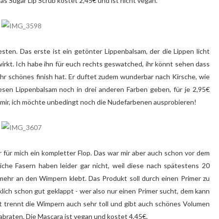
as Sugar Lip Scrub kostet 2,45€ und ist nicht vegan.
sten. Das erste ist ein getönter Lippenbalsam, der die Lippen licht
 wirkt. Ich habe ihn für euch rechts geswatched, ihr könnt sehen dass
sehr schönes finish hat. Er duftet zudem wunderbar nach Kirsche, wie
iesen Lippenbalsam noch in drei anderen Farben geben, für je 2,95€
n mir, ich möchte unbedingt noch die Nudefarbenen ausprobieren!
er für mich ein kompletter Flop. Das war mir aber auch schon vor dem
liche Fasern haben leider gar nicht, weil diese nach spätestens 20
hr an den Wimpern klebt. Das Produkt soll durch einen Primer zu
lich schon gut geklappt - wer also nur einen Primer sucht, dem kann
itt trennt die Wimpern auch sehr toll und gibt auch schönes Volumen
 abraten. Die Mascara ist vegan und kostet 4,45€.