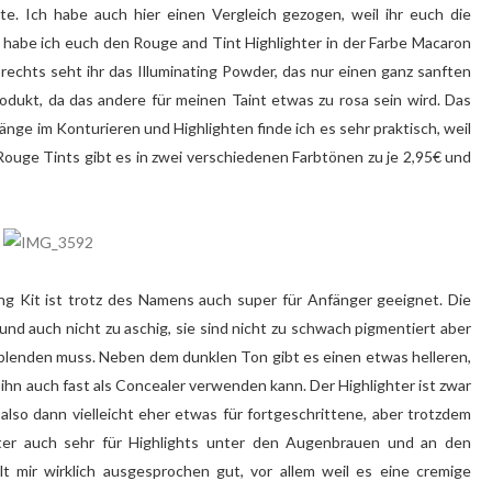
e. Ich habe auch hier einen Vergleich gezogen, weil ihr euch die
s habe ich euch den Rouge and Tint Highlighter in der Farbe Macaron
echts seht ihr das Illuminating Powder, das nur einen ganz sanften
dukt, da das andere für meinen Taint etwas zu rosa sein wird. Das
nge im Konturieren und Highlighten finde ich es sehr praktisch, weil
 Rouge Tints gibt es in zwei verschiedenen Farbtönen zu je 2,95€ und
ng Kit ist trotz des Namens auch super für Anfänger geeignet. Die
b und auch nicht zu aschig, sie sind nicht zu schwach pigmentiert aber
rblenden muss. Neben dem dunklen Ton gibt es einen etwas helleren,
 ihn auch fast als Concealer verwenden kann. Der Highlighter ist zwar
also dann vielleicht eher etwas für fortgeschrittene, aber trotzdem
ter auch sehr für Highlights unter den Augenbrauen und an den
lt mir wirklich ausgesprochen gut, vor allem weil es eine cremige