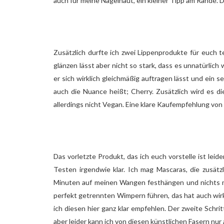
auch für meine Nagelhaut, ein kleiner Tipp am Rande. D
Zusätzlich durfte ich zwei Lippenprodukte für euch te
glänzen lässt aber nicht so stark, dass es unnatürlich
er sich wirklich gleichmäßig auftragen lässt und ein 
auch die Nuance heißt; Cherry. Zusätzlich wird es d
allerdings nicht Vegan. Eine klare Kaufempfehlung vo
Das vorletzte Produkt, das ich euch vorstelle ist leid
Testen irgendwie klar. Ich mag Mascaras, die zusätz
Minuten auf meinen Wangen festhängen und nichts me
perfekt getrennten Wimpern führen, das hat auch wirk
ich diesen hier ganz klar empfehlen. Der zweite Schr
aber leider kann ich von diesen künstlichen Fasern nur