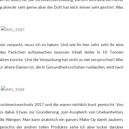
ag alverde sehr gerne aber der Duft hat mich immer sehr gestört. Was
ön verpackt, muss ich es haben. Und wie ihr hier seht seht ihr eine
as Päckchen aufzumachen (wessen Inhalt leider in 10 Tonnen
halten konnte. Und die Verpackung hat nicht zu viel versprochen! Wer
ür ältere Damen ist, die in Gesundheitsschuhen rumlaufen, wird nach
ortimentwechsels 2017 und die waren reichlich bunt gemischt. Von
les dabei. Etwas zur Grundierung, zum Ausgleich von Unebenheiten,
d die Wangen. Man kann praktisch ein ganzes Make-Up damit zaubern,
ngesichts der andren tollen Produkte sehe ich aber locker darüber