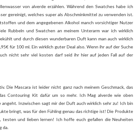
lenwasser von alverde erzählen. Während den Swatches habe ich
er gereinigt, welches super als Abschminkmittel zu verwenden ist.
Duftstoffen und dem angegebenen Alkohol manch vorsichtiger Nutzer
viele Rubbeln und Swatchen an meinem Unterarm war ich wirklich
ekühlt und durch diesen wunderbaren Duft kann man auch wirklich
95€ für 100 ml. Ein wirklich guter Deal also. Wenn ihr auf der Suche
h nicht sehr viel kosten darf seid ihr hier auf jeden Fall auf der
tiv. Die Mascara ist leider nicht ganz nach meinem Geschmack, das
 das Contouring Kit dafür um so mehr. Ich Mag alverde wie oben
angeht. Inzwischen sagt mir der Duft auch wirklich sehr zu! Ich bin
dukte bringt, was für den Fühling genau das richtige ist! Die Produkte
testen und lieben lernen! Ich hoffe euch gefallen die Neuheiten
g da.