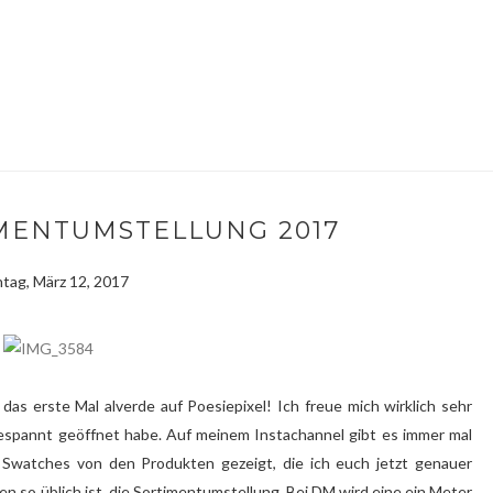
MENTUMSTELLUNG 2017
tag, März 12, 2017
das erste Mal alverde auf Poesiepixel! Ich freue mich wirklich sehr
espannt geöffnet habe. Auf meinem Instachannel gibt es immer mal
 Swatches von den Produkten gezeigt, die ich euch jetzt genauer
ben so üblich ist, die Sortimentumstellung. Bei DM wird eine ein Meter