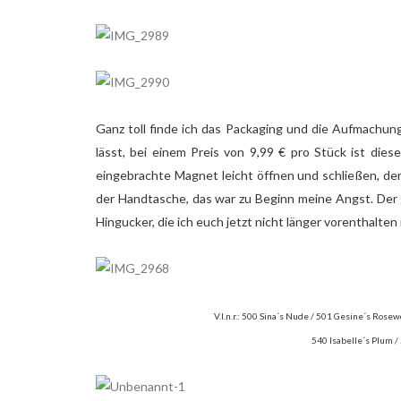
Ganz toll finde ich das Packaging und die Aufmachung
lässt, bei einem Preis von 9,99 € pro Stück ist die
eingebrachte Magnet leicht öffnen und schließen, der
der Handtasche, das war zu Beginn meine Angst. Der g
Hingucker, die ich euch jetzt nicht länger vorenthalte
V.l.n.r.: 500 Sina´s Nude / 501 Gesine´s Rosew
540 Isabelle´s Plum /