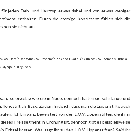
ist für jeden Farb- und Hauttyp etwas dabei und von etwas weniger
Sortiment enthalten. Durch die cremige Konsistenz fühlen sich die
knen sie nicht aus.
uby / 650 Jana´s Red Wine / 520 Yvonne´s Pink / 561 Claudia´s Crimson / 570 Saneia´s Fuchsia /
0 Olympe´s Burgundry
ht ganz so ergiebig wie die in Nude, dennoch halten sie sehr lange und
flegestift als Base. Zudem finde ich, dass man die Lippenstifte auch
aufen. Ich bin ganz begeistert von den L.O.V. Lippenstiften, die ihr in
ür dieses Preissegment in Ordnung ist, dennoch gibt es beispielsweise
n Drittel kosten. Was sagt ihr zu den L.O.V. Lippenstiften? Seid ihr