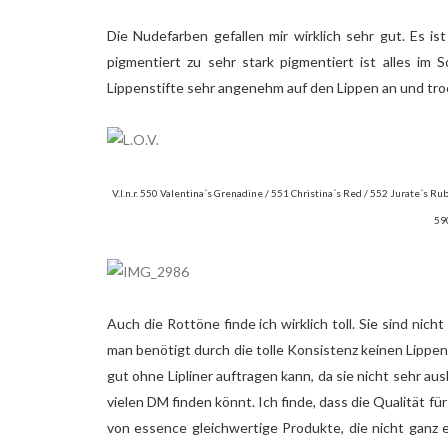
Die Nudefarben gefallen mir wirklich sehr gut. Es 
pigmentiert zu sehr stark pigmentiert ist alles im 
Lippenstifte sehr angenehm auf den Lippen an und troc
V.l.n.r. 550 Valentina´s Grenadine / 551 Christina´s Red / 552 Jurate´s R
59
Auch die Rottöne finde ich wirklich toll. Sie sind nic
man benötigt durch die tolle Konsistenz keinen Lippenp
gut ohne Lipliner auftragen kann, da sie nicht sehr ausl
vielen DM finden könnt. Ich finde, dass die Qualität f
von essence gleichwertige Produkte, die nicht ganz ei