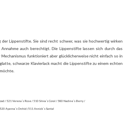
 der Lippenstifte. Sie sind recht schwer, was sie hochwertig wirken
se Annahme auch berechtigt. Die Lippenstifte lassen sich durch das
 Mechanismus funktioniert aber glücklicherweise nicht einfach so in
latte, schwarze Klavierlack macht die Lippenstifte zu einem echten
n möchte.
ood / 521 Verena´s Rose / 510 Silvia´s Coral / 580 Nadine´s Berry /
 520 Ayanna´s Orchid /511 Annick´s Santal