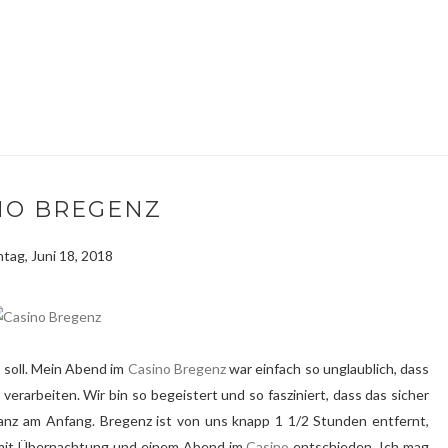
NO BREGENZ
tag, Juni 18, 2018
n soll. Mein Abend im
Casino Bregenz
war einfach so unglaublich, dass
verarbeiten. Wir bin so begeistert und so fasziniert, dass das sicher
ganz am Anfang. Bregenz ist von uns knapp 1 1/2 Stunden entfernt,
e mit Übernachtung und einem Abend im
Casino
entschieden. Ich mag