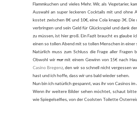
Flammkuchen und vieles Mehr. Wir, als Vegetarier, k
Auswahl an super leckeren Cocktails mit und ohne Al
kostet zwischen 8€ und 10€, eine Cola knapp 3€. Die
verbringen und sein Geld für Glücksspiel und dank d
zu müssen, ist hier groß. Ein Fazit braucht es glaube i
einen so tollen Abend mit so tollen Menschen in einer 
Natürlich muss zum Schluss die Frage aller Fragen 
Obwohl wir
nur
mit einem Gewinn von 15€ nach Haus
Casino Bregenz
, den wir so schnell nicht vergessen 
hast und ich hoffe, dass wir uns bald wieder sehen.
Nun bin ich natürlich gespannt, was ihr von Casinos im
Wenn ihr weitere Bilder sehen möchtet, schaut bitt
wie Spiegelselfies, von der Coolsten Toilette Österr