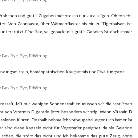
, Pröbchen und gratis Zugaben möchte ich nur kurz zeigen. Oben seht
stet. Von Zahnpasta, über Wärmepflaster bis hin zu Tigerbalsam ist
unterstützt. Eine Box, vollgepackt mit gratis Goodies ist doch immer
rgänzungsmitteln, homöopathischen Kaugummis und Erkältungstee.
hreszeit. Mit nur wenigen Sonnenstrahlen müssen wir die restlichen
r von Vitatmin D gerade jetzt besonders wichtig. Wenn Vitamin D
pressionen führen. Deshalb nehme ich vorbeugend, eigentlich immer im
r sind diese Kapseln nicht für Vegetarier geeignet, da sie Gelatine
auschen, die stört das nicht und ich bekomme das gute Zeug, ohne