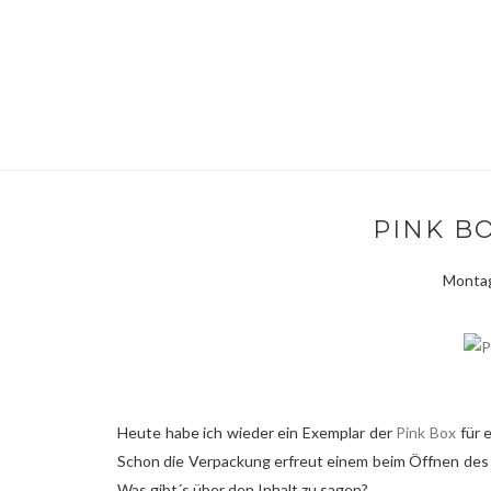
PINK B
Montag
Heute habe ich wieder ein Exemplar der
Pink Box
für e
Schon die Verpackung erfreut einem beim Öffnen des K
Was gibt´s über den Inhalt zu sagen?