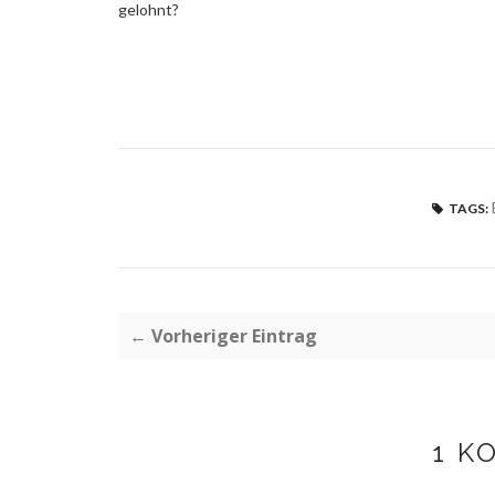
gelohnt?
TAGS:
← Vorheriger Eintrag
1 K