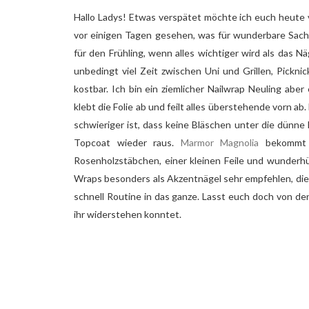
Hallo Ladys! Etwas verspätet möchte ich euch heute
vor einigen Tagen gesehen, was für wunderbare Sac
für den Frühling, wenn alles wichtiger wird als das N
unbedingt viel Zeit zwischen Uni und Grillen, Pickni
kostbar. Ich bin ein ziemlicher Nailwrap Neuling aber 
klebt die Folie ab und feilt alles überstehende vorn a
schwieriger ist, dass keine Bläschen unter die dün
Topcoat wieder raus.
Marmor Magnolia
bekommt i
Rosenholzstäbchen, einer kleinen Feile und wunderh
Wraps besonders als Akzentnägel sehr empfehlen, di
schnell Routine in das ganze. Lasst euch doch von de
ihr widerstehen konntet.