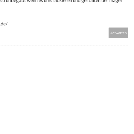
der so unbegabt wenn es ums lackieren und gestalten der Nägel
.de/
Antworten