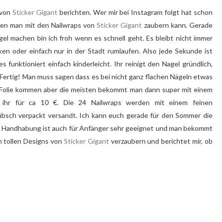
 von
Sticker Gigant
berichten. Wer mir bei Instagram folgt hat schon
hen man mit den Nailwraps von
Sticker Gigant
zaubern kann. Gerade
ägel machen bin ich froh wenn es schnell geht. Es bleibt nicht immer
cken oder einfach nur in der Stadt rumlaufen. Also jede Sekunde ist
es funktioniert einfach kinderleicht. Ihr reinigt den Nagel gründlich,
b. Fertig! Man muss sagen dass es bei nicht ganz flachen Nägeln etwas
ne Folie kommen aber die meisten bekommt man dann super mit einem
hr für ca 10 €. Die 24 Nailwraps werden mit einem feinen
übsch verpackt versandt. Ich kann euch gerade für den Sommer die
e Handhabung ist auch für Anfänger sehr geeignet und man bekommt
n tollen Designs von
Sticker Gigant
verzaubern und berichtet mir, ob