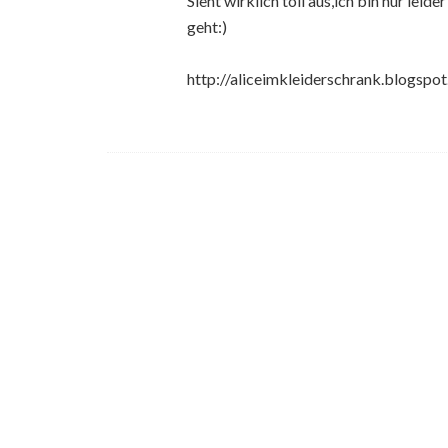
Sieht wirklich toll aus,ich bin nur lei
geht:)
http://aliceimkleiderschrank.blogspot