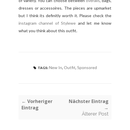
of variety. You can choose between
overalls
, bags,
dresses or accessoires. The pieces are upmarket
but I think its definitly worth it. Please check the
instagram channel of Stylewe
and let me know
what you think about this outfit.
New In
,
Outfit
,
Sponsored
TAGS:
← Vorheriger
Nächster Eintrag
Eintrag
→
Älterer Post