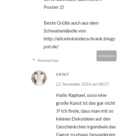
Posten :D
Beste Grüße auch aus dem
Schwabenländle von
http://aliceimkleiderschrank.blogs
pot.de/
Antworten
Antworten
VANY
22. November 2016 um 08:57
Hallo Raphael, sooo eine
große Kunst ist das gar nicht
:P Ich finde, dass man mit so
kleinen Dekoideen auf den
Geschenkchen irgendwie das
Ganze zu etwas besonderem