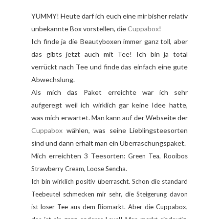
YUMMY! Heute darf ich euch eine mir bisher relativ
unbekannte Box vorstellen, die
Cuppabox
!
Ich finde ja die Beautyboxen immer ganz toll, aber
das gibts jetzt auch mit Tee! Ich bin ja total
verrückt nach Tee und finde das einfach eine gute
Abwechslung.
Als mich das Paket erreichte war ich sehr
aufgeregt weil ich wirklich gar keine Idee hatte,
was mich erwartet. Man kann auf der Webseite der
Cuppabox
wählen, was seine Lieblingsteesorten
sind und dann erhält man ein Überraschungspaket.
Mich erreichten 3 Teesorten:
Green Tea, Rooibos
Strawberry Cream,
Loose Sencha.
Ich bin wirklich positiv überrascht. Schon die
standard
Teebeutel schm
ecken mir sehr, die Steigerung davon
ist
loser Tee aus dem Biomarkt.
A
ber die Cuppabo
x,