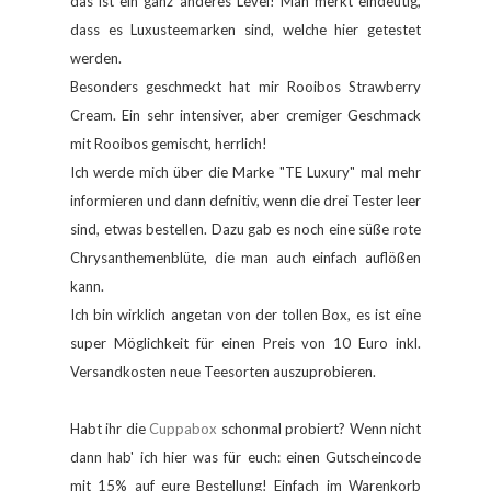
das ist ein ganz anderes Level! Man merkt e
indeutig,
dass es Luxusteemarken sind,
welche
hier getestet
werden.
Besonders geschmeckt hat mir
Rooibos Strawberry
Cream. Ein s
ehr inte
nsiver, aber cremig
er Geschmack
m
it Rooibo
s
ge
mischt, herrlich!
I
ch w
erde mich über die Marke "TE Luxury" mal mehr
informieren und dann defnitiv, wenn die drei Tester leer
sind, etwas bestellen. Dazu gab es noch eine s
üße
rote
Chrysanthemenblüte, die man auch einfach aufl
öß
en
kann.
Ich bin wirklich angetan von der tollen Box, es ist eine
super M
öglichkeit für einen Preis von 10 Euro in
kl.
Versan
dkosten
neue
Teesorten auszuprobieren.
Habt ihr die
Cu
ppabo
x
schonmal pro
biert?
Wenn nicht
dann hab
' ich h
ie
r was für euch:
einen
Gutscheincode
mit 15% auf eure Bestellung! Einfac
h
im Wa
renkorb