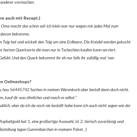
n anderer vormachen.
rne auch mit Rezept.)
e Oma macht das schon seit ich klein war nur wegen mir jedes Mal zum
ug davon bekomme.
Teig hat und wickelt den Teig um eine Erdbeere. Die Knödel werden gekocht
 harten Quarksorte die man nur in Tschechien kaufen kann serviert.
fühl. Und den Quark bekommt ihr eh nur falls ihr zufällig mal 'nen
en Onlineshops?
urch, hau 56445742 Sachen in meinen Warenkorb aber bestell dann doch nicht.
 kauf dir was ähnliches und mach es selbst."
lich, aber da ich da noch nie bestellt habe kann ich auch nicht sagen wie der
Asphaltgold hat 1. eine großartige Auswahl, ist 2. tierisch zuverlässig und
en Bestellung lagen Gummibärchen in meinem Paket. :)