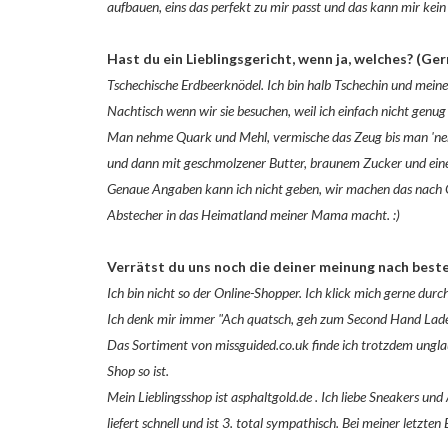
aufbauen, eins das perfekt zu mir passt und das kann mir kei
Hast du ein Lieblingsgericht, wenn ja, welches? (Ge
Tschechische Erdbeerknödel. Ich bin halb Tschechin und mein
Nachtisch wenn wir sie besuchen, weil ich einfach nicht gen
Man nehme Quark und Mehl, vermische das Zeug bis man 'nen 
und dann mit geschmolzener Butter, braunem Zucker und einer
Genaue Angaben kann ich nicht geben, wir machen das nach Ge
Abstecher in das Heimatland meiner Mama macht. :)
Verrätst du uns noch die deiner meinung nach best
Ich bin nicht so der Online-Shopper. Ich klick mich gerne d
Ich denk mir immer "Ach quatsch, geh zum Second Hand Laden,
Das Sortiment von missguided.co.uk finde ich trotzdem unglaub
Shop so ist.
Mein Lieblingsshop ist asphaltgold.de . Ich liebe Sneakers und 
liefert schnell und ist 3. total sympathisch. Bei meiner letzt