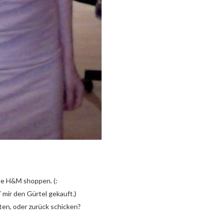
le H&M shoppen. (:
b´ mir den Gürtel gekauft.)
lten, oder zurück schicken?