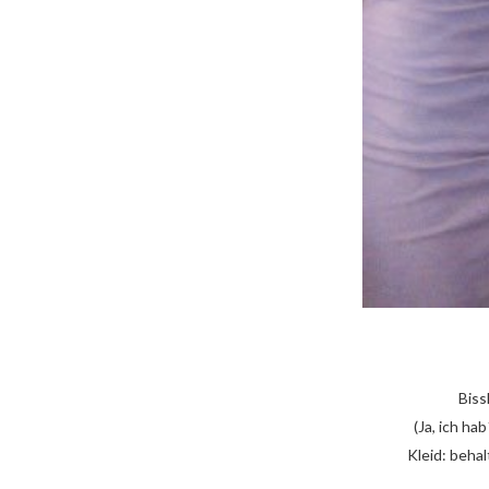
Biss
(Ja, ich ha
Kleid: beha