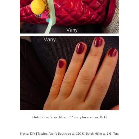
(Jetzt ich auf den Bildern ^.^ sorry für meinen Blick)
Kette: DIY
|
Tasche: Paul´s Boutique ca. 120 €
|
Schal: H&m ca. 6 €
|
Top: