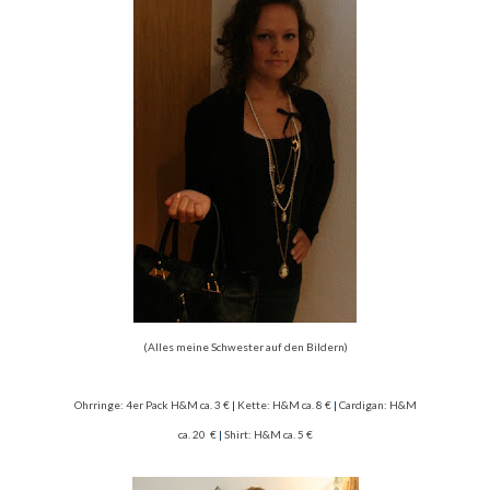
(Alles meine Schwester auf den Bildern)
Ohrringe: 4er Pack H&M ca. 3 €
|
Kette: H&M ca. 8 €
|
Cardigan: H&M
ca. 20 €
|
Shirt: H&M ca. 5 €