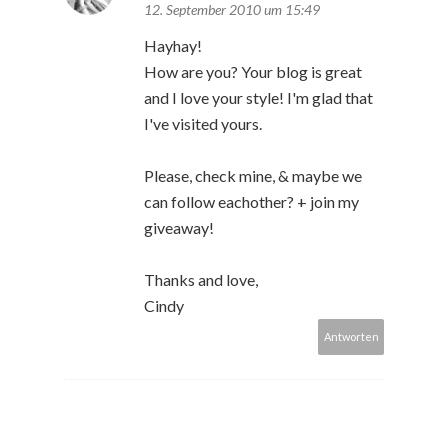
12. September 2010 um 15:49
Hayhay!
How are you? Your blog is great
and I love your style! I'm glad that
I've visited yours.
Please, check mine, & maybe we
can follow eachother? + join my
giveaway!
Thanks and love,
Cindy
Antworten